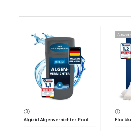
Ausver
(8)
(1)
Algizid Algenvernichter Pool
Flockk