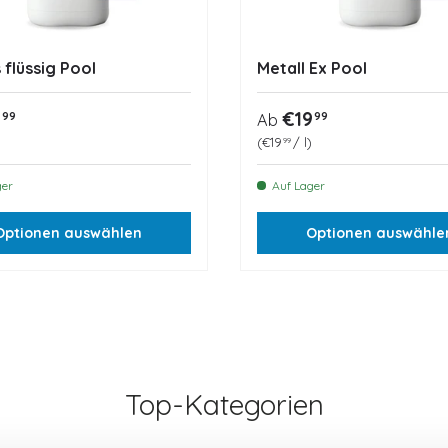
 flüssig Pool
Metall Ex Pool
ler Preis
Normaler Preis
8
€19
99
99
Ab
eis
Grundpreis
€19
/
l
99
ger
Auf Lager
Optionen auswählen
Optionen auswähle
Top-Kategorien