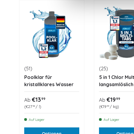
(51)
(25)
Poolklar für
5 in 1 Chlor Mul
kristallklares Wasser
langsamlöslich
Normaler Preis
Normaler Pr
€13
€19
99
99
Ab
Ab
Grundpreis
Grundpreis
€27
/
l
€19
/
kg
98
99
Auf Lager
Auf Lager
Optionen
Optione