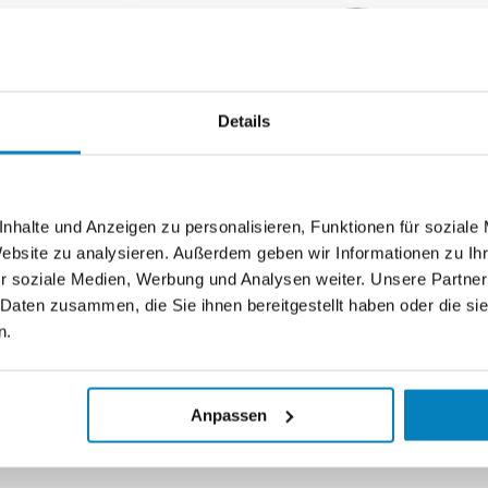
Details
nhalte und Anzeigen zu personalisieren, Funktionen für soziale
Dosierlösungen &
Zubehör
Website zu analysieren. Außerdem geben wir Informationen zu I
Mineralstofflösung
Kategorie anzeigen
r soziale Medien, Werbung und Analysen weiter. Unsere Partner
en
 Daten zusammen, die Sie ihnen bereitgestellt haben oder die s
Kategorie anzeigen
n.
Anpassen
Das könnte Ihnen auch gefallen