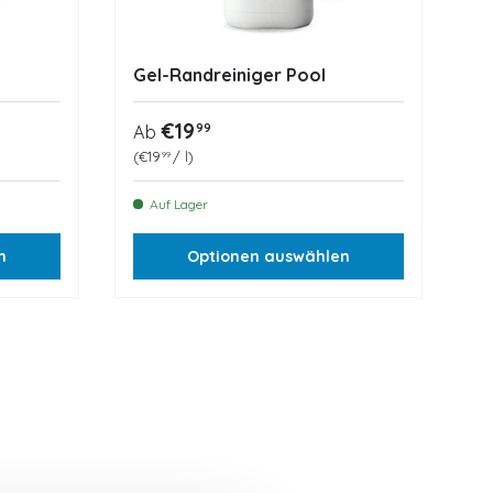
Gel-Randreiniger Pool
Normaler Preis
€19
99
Ab
Grundpreis
€19
/
l
99
Auf Lager
n
Optionen auswählen