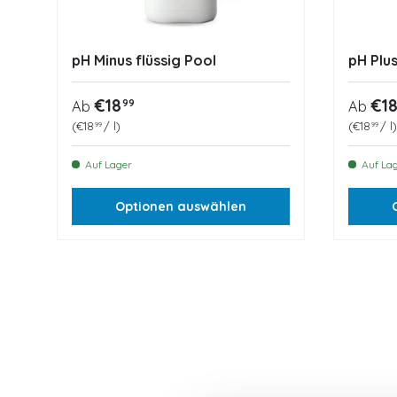
pH Minus flüssig Pool
pH Plus
Normaler Preis
Norma
€18
€1
99
Ab
Ab
Grundpreis
Grundpr
€18
/
l
€18
/
l
99
99
Auf Lager
Auf La
Optionen auswählen