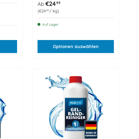
Normaler Preis
€24
99
Ab
Grundpreis
€24
/
kg
99
Auf Lager
Optionen auswählen