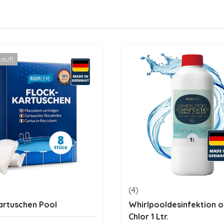
kauft
(4)
artuschen Pool
Whirlpooldesinfektion 
Chlor 1 Ltr.