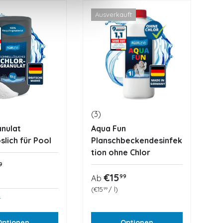
Ausverkauft
A
(3)
(1
anulat
Aqua Fun
F
slich für Pool
Planschbeckendesinfek
tion ohne Chlor
N
A
er Preis
9
G
€
Normaler Preis
€15
99
s
Ab
Grundpreis
€15
/
l
99
r
Optionen
Optionen