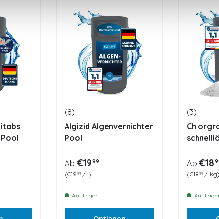
(8)
(3)
titabs
Algizid Algenvernichter
Chlorgr
 Pool
Pool
schnelllö
eis
Normaler Preis
Normal
€19
€18
99
9
Ab
Ab
Grundpreis
Grundprei
€19
/
l
€18
/
kg
99
99
Auf Lager
Auf Lage
n
Optionen