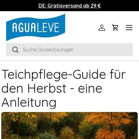
DE: Gratisversand ab 29 €
Direkt zum Inhalt
Menü
Einloggen
Einkaufs
Suchen
Suchen
Teichpflege-Guide für
den Herbst - eine
Anleitung