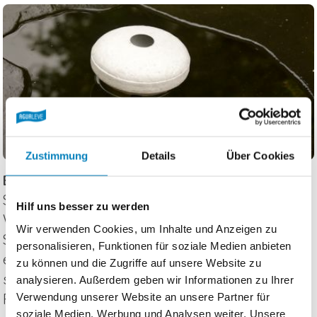
Zustimmung
Details
Über Cookies
Eisfreihalter oder Luftsprudler einsetzen
Sorgen Sie dafür, dass ein Bereich der
Hilf uns besser zu werden
Wasseroberfläche frei bleibt, damit
Wir verwenden Cookies, um Inhalte und Anzeigen zu
Sauerstoffaustausch möglich ist und Gase
personalisieren, Funktionen für soziale Medien anbieten
entweichen können. Sollten sich in Ihrem Teich
zu können und die Zugriffe auf unsere Website zu
schädliche Gase entwickeln, würden Sie den
analysieren. Außerdem geben wir Informationen zu Ihrer
Fischen unter der Eisscholle schaden können.
Verwendung unserer Website an unsere Partner für
soziale Medien, Werbung und Analysen weiter. Unsere