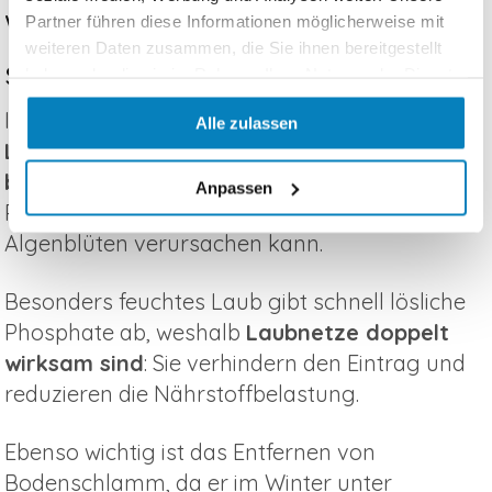
Warum diese Maßnahmen
Partner führen diese Informationen möglicherweise mit
weiteren Daten zusammen, die Sie ihnen bereitgestellt
sinnvoll sind
haben oder die sie im Rahmen Ihrer Nutzung der Dienste
gesammelt haben.
Im Herbst ist es entscheidend, den
Teich von
Alle zulassen
Laub, Pflanzenteilen und Schlamm zu
befreien
, da deren Zersetzung Stickstoff und
Anpassen
Phosphor freisetzt und im Frühjahr massive
Algenblüten verursachen kann.
Besonders feuchtes Laub gibt schnell lösliche
Phosphate ab, weshalb
Laubnetze doppelt
wirksam sind
: Sie verhindern den Eintrag und
reduzieren die Nährstoffbelastung.
Ebenso wichtig ist das Entfernen von
Bodenschlamm, da er im Winter unter