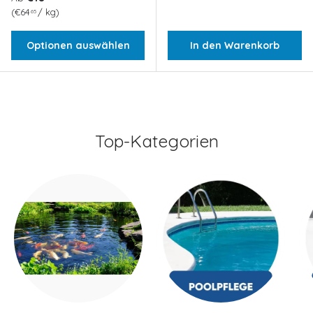
Grundpreis
€64
/
kg
65
Optionen auswählen
In den Warenkorb
Top-Kategorien