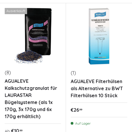
Ausverkauft
(8)
(1)
AGUALEVE
AGUALEVE Filterhülsen
Kalkschutzgranulat für
als Alternative zu BWT
LAURASTAR
Filterhülsen 10 Stück
Bügelsysteme (als 1x
170g, 3x 170g und 6x
Normaler Preis
€26
99
170g erhältlich)
Auf Lager
Normaler Preis
€10
99
Ab