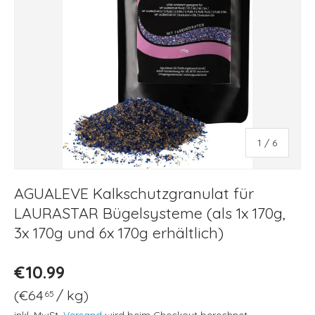
von
1
/
6
AGUALEVE Kalkschutzgranulat für
LAURASTAR Bügelsysteme (als 1x 170g,
3x 170g und 6x 170g erhältlich)
€10.99
Grundpreis
€64
/
kg
65