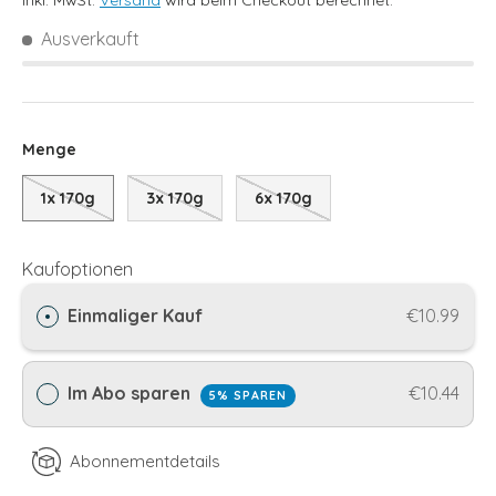
inkl. MwSt.
Versand
wird beim Checkout berechnet.
Ausverkauft
Menge
1x 170g
3x 170g
6x 170g
Kaufoptionen
Einmaliger Kauf
€10.99
Im Abo sparen
€10.44
5% SPAREN
Abonnementdetails