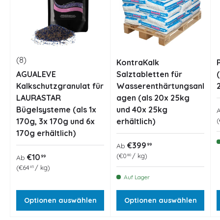
(8)
KontraKalk
AGUALEVE
Salztabletten für
Kalkschutzgranulat für
Wasserenthärtungsanl
LAURASTAR
agen (als 20x 25kg
Bügelsysteme (als 1x
und 40x 25kg
170g, 3x 170g und 6x
erhältlich)
170g erhältlich)
Normaler Preis
€399
99
Ab
Grundpreis
Normaler Preis
€0
/
kg
€10
80
99
Ab
Grundpreis
€64
/
kg
65
Auf Lager
Optionen auswählen
Optionen auswählen