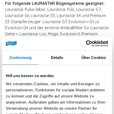
Für folgende LAURASTAR Bügelsysteme geeignet:
Laurastar Pulse Silber, Laurastar Puls, Laurastar S 7,
Laurastar S6, Laurastar S5, Laurastar S4 und Premium
S3. Dampferzeuger: Laurastar G7, Evolution-i-G5 ja
Evolution G4 und der externe Antikalkfilter für Laurastar
Gehe +, Laurastar Los, Magic Evolution II, Premium
Evolution II, Steamax G2 und Erster G1.
Effektiver Schutz Ihres LAURASTAR Bügelsystems:
Wie gewohnt füllen Sie das Kalkschutzgranulat in die
Zustimmung
Details
Über Cookies
Kartusche Ihres LARUASTAR Bügelsystems. Das
Leitungswasser, welche dann zum Bügeln verwendet
wird, wird dadurch gefiltert. Der effektive Kalkschutz,
Hilf uns besser zu werden
Salzschutz und Rostschutz verlängert die Lebensdauer
Wir verwenden Cookies, um Inhalte und Anzeigen zu
Ihres Geräts. Dank dem Farbindikator, welcher sich bei
personalisieren, Funktionen für soziale Medien anbieten
steigender Abnutzung von einem blauen in einen
zu können und die Zugriffe auf unsere Website zu
beigen/ braunen Ton wechselt, erkennen Sie sofort,
analysieren. Außerdem geben wir Informationen zu Ihrer
wann Sie das Granulat wechseln müssen.
Verwendung unserer Website an unsere Partner für