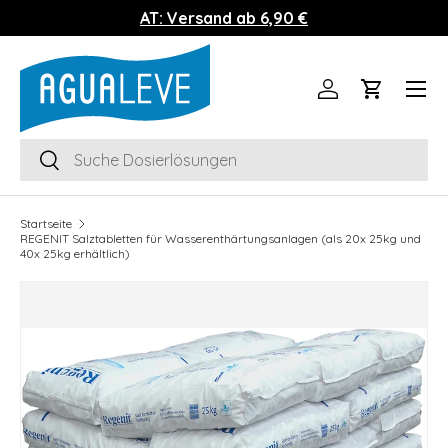
AT: Versand ab 6,90 €
Direkt zum Inhalt
Menü
Einloggen
Einkaufs
Suchen
Suchen
Startseite
REGENIT Salztabletten für Wasserenthärtungsanlagen (als 20x 25kg und
40x 25kg erhältlich)
Bild 3 ist nun in der Galerieansicht verfügbar
Zu Produktinformationen springen