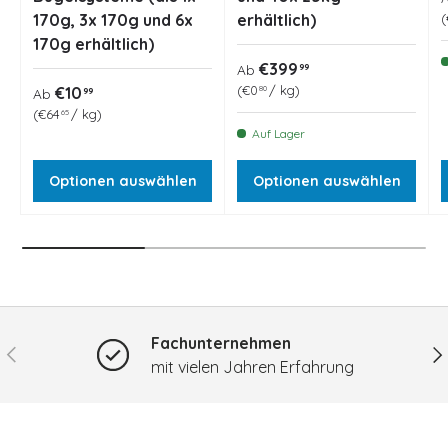
170g, 3x 170g und 6x
erhältlich)
170g erhältlich)
Normaler Preis
€399
99
Ab
Grundpreis
Normaler Preis
€0
/
kg
€10
80
99
Ab
Grundpreis
€64
/
kg
65
Auf Lager
Optionen auswählen
Optionen auswählen
Fachunternehmen
Vorherige
Nä
mit vielen Jahren Erfahrung