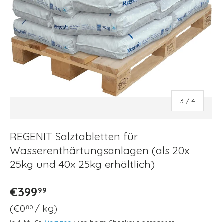
von
3
/
4
REGENIT Salztabletten für
Wasserenthärtungsanlagen (als 20x
25kg und 40x 25kg erhältlich)
Normaler Preis
€399
99
Grundpreis
€0
/
kg
80