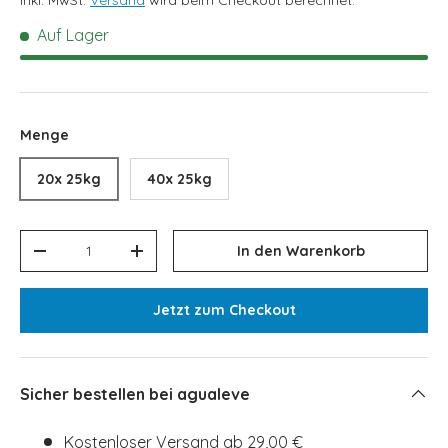
inkl. MwSt.
Versand
wird beim Checkout berechnet.
Auf Lager
Menge
20x 25kg
40x 25kg
Anzahl
In den Warenkorb
Menge verringern
Menge erhöhen
Jetzt zum Checkout
Sicher bestellen bei agualeve
Kostenloser Versand ab 29,00 €