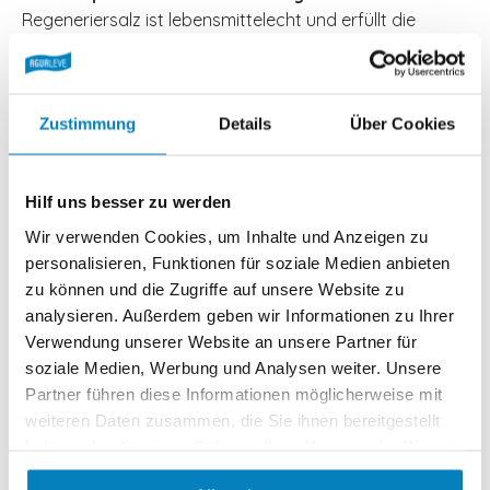
Regeneriersalz ist lebensmittelecht und erfüllt die
strengen Anforderungen der DIN EN 973 und DIN EN
14805. Dank patentierter Form löst sich das
Regeneriersalz optimal auf, Rückstände werden damit
vermieden. REGENIT® Regeneriersalz garantiert
Zustimmung
Details
Über Cookies
höchste Reinheit und Leistung, wodurch Ihre
Enthärtungsanlage optimal geschützt wird.
Hilf uns besser zu werden
Sorgenfreier Versand:
Wir versenden mit unserer
Wir verwenden Cookies, um Inhalte und Anzeigen zu
hauseigenen Spedition, können dadurch besonders
personalisieren, Funktionen für soziale Medien anbieten
zügig und zuverlässig zustellen. Wir avisieren jede
zu können und die Zugriffe auf unsere Website zu
Lieferung (wir nehmen mit Ihnen vorab Kontakt auf, um
analysieren. Außerdem geben wir Informationen zu Ihrer
die Anlieferung zu koordinieren) und entladen die
Verwendung unserer Website an unsere Partner für
Palette für Sie (Sie brauchen keinen Gabelstapler, was
soziale Medien, Werbung und Analysen weiter. Unsere
bei anderen Anbietern normalerweise der Fall ist).
Partner führen diese Informationen möglicherweise mit
weiteren Daten zusammen, die Sie ihnen bereitgestellt
haben oder die sie im Rahmen Ihrer Nutzung der Dienste
gesammelt haben.