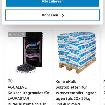
Alle zulassen
Produkte aus der Kategorie
Anpassen
Alle anzeigen
Ausverkauft
(8)
KontraKalk
AGUALEVE
Salztabletten für
Kalkschutzgranulat für
Wasserenthärtungsanl
LAURASTAR
agen (als 20x 25kg
Bügelsysteme (als 1x
und 40x 25kg