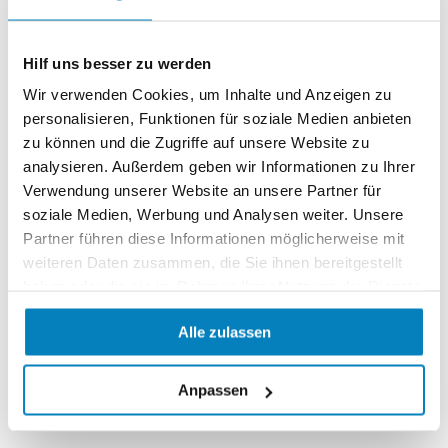
✅ VIELSEITIG EINSETZBAR: Für alle Wässer geeignet
(Leitungswasser, Brunnenwasser, Trinkwasser und
Hilf uns besser zu werden
Quellwasser). Zum Einsatz in Haushalt, Küche und
Garten. Zur Bestimmung der Wasserhärte für:
Wir verwenden Cookies, um Inhalte und Anzeigen zu
Kaffeevollautomaten (den Härtegrad zu programmieren),
personalisieren, Funktionen für soziale Medien anbieten
zu können und die Zugriffe auf unsere Website zu
Enthärtungsanlagen/ Wasserenthärtungsanlagen/
analysieren. Außerdem geben wir Informationen zu Ihrer
Entkalkungsanlagen (um die Funktion zu überprüfen und
Verwendung unserer Website an unsere Partner für
Resthärte einzustellen), Aquarium, Teich und Pool.
soziale Medien, Werbung und Analysen weiter. Unsere
✅ UNSCHLAGBARER PREIS DANK VIELER
Partner führen diese Informationen möglicherweise mit
MESSUNGEN: Unser Ziel ist es, qualitativ hochwertige
weiteren Daten zusammen, die Sie ihnen bereitgestellt
Produkte zu einem guten Preis anzubieten. Machen Sie
haben oder die sie im Rahmen Ihrer Nutzung der Dienste
den Vergleich, unser Wasserhärte Test ist der Günstigste:
gesammelt haben.
Alle zulassen
25 Messungen bei einer Gesamthärte von 25 °dH, 200
Messungen bei einer Gesamthärte von 3 °dH.
Anpassen