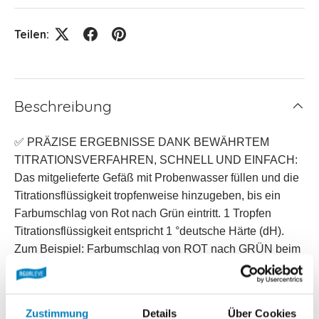
Teilen:
Beschreibung
✅ PRÄZISE ERGEBNISSE DANK BEWÄHRTEM
TITRATIONSVERFAHREN, SCHNELL UND EINFACH:
Das mitgelieferte Gefäß mit Probenwasser füllen und die
Titrationsflüssigkeit tropfenweise hinzugeben, bis ein
Farbumschlag von Rot nach Grün eintritt. 1 Tropfen
Titrationsflüssigkeit entspricht 1 °deutsche Härte (dH).
Zum Beispiel: Farbumschlag von ROT nach GRÜN beim
7. Tropfen = 7 °deutsche Härte (°dH). Falls sich das
Wasser direkt beim 1.
Tropfen GRÜN färbt, beträgt die
Wasserhärte 0 °deutsche Härte (°dH).
Zustimmung
Details
Über Cookies