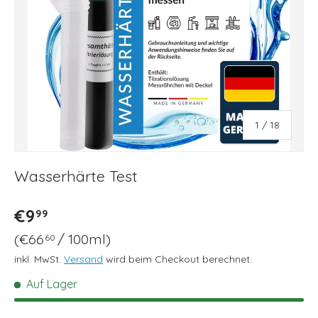
von
1
/
18
Wasserhärte Test
Normaler Preis
€9
99
Grundpreis
€66
/
100ml
60
inkl. MwSt.
Versand
wird beim Checkout berechnet.
Auf Lager