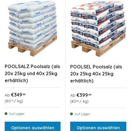
POOLSALZ Poolsalz (als
POOLSEL Poolsalz (als
20x 25kg und 40x 25kg
20x 25kg 40x 25kg
erhältlich)
erhältlich)
Normaler Preis
€349
Normaler Preis
€399
99
Ab
99
Ab
Grundpreis
€0
/
kg
Grundpreis
€0
/
kg
70
80
Auf Lager
Auf Lager
Optionen auswählen
Optionen auswählen