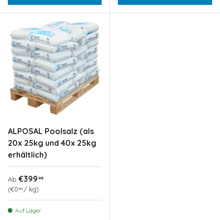
ALPOSAL Poolsalz (als
20x 25kg und 40x 25kg
erhältlich)
Normaler Preis
€399
99
Ab
Grundpreis
€0
/
kg
80
Auf Lager