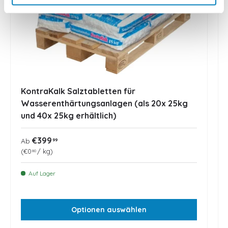
KontraKalk Salztabletten für
Wasserenthärtungsanlagen (als 20x 25kg
und 40x 25kg erhältlich)
Normaler Preis
€399
99
Ab
Grundpreis
€0
/
kg
80
Auf Lager
Optionen auswählen