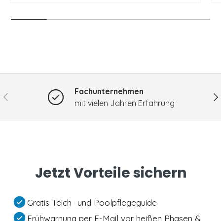
Fachunternehmen
Vorherige
Nä
mit vielen Jahren Erfahrung
Jetzt Vorteile sichern
Gratis Teich- und Poolpflegeguide
Frühwarnung per E-Mail vor heißen Phasen &