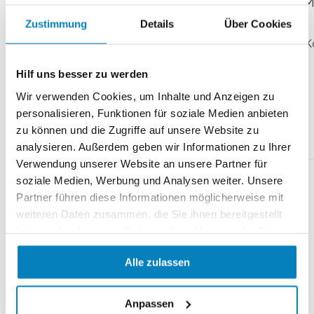
M
Kategorie anzeigen
Kategorie anzeigen
Zustimmung
Details
Über Cookies
K
Hilf uns besser zu werden
Wir verwenden Cookies, um Inhalte und Anzeigen zu
personalisieren, Funktionen für soziale Medien anbieten
Das könnte Ihnen auch gefallen
zu können und die Zugriffe auf unsere Website zu
analysieren. Außerdem geben wir Informationen zu Ihrer
Verwendung unserer Website an unsere Partner für
soziale Medien, Werbung und Analysen weiter. Unsere
Partner führen diese Informationen möglicherweise mit
weiteren Daten zusammen, die Sie ihnen bereitgestellt
haben oder die sie im Rahmen Ihrer Nutzung der Dienste
gesammelt haben.
Alle zulassen
Anpassen